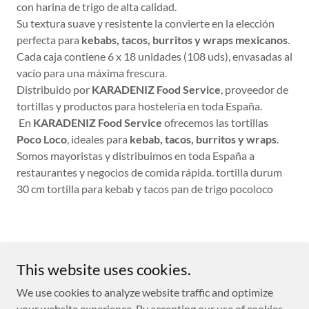
con harina de trigo de alta calidad.
Su textura suave y resistente la convierte en la elección
perfecta para
kebabs, tacos, burritos y wraps mexicanos
.
Cada caja contiene 6 x 18 unidades (108 uds), envasadas al
vacío para una máxima frescura.
Distribuido por
KARADENIZ Food Service
, proveedor de
tortillas y productos para hostelería en toda España.
En
KARADENIZ Food Service
ofrecemos las tortillas
Poco Loco
, ideales para
kebab, tacos, burritos y wraps
.
Somos mayoristas y distribuimos en toda España a
restaurantes y negocios de comida rápida. tortilla durum
30 cm tortilla para kebab y tacos pan de trigo pocoloco
Copyright © 2026 KARADENIZ - All Rights Reserved.
This website uses cookies.
We use cookies to analyze website traffic and optimize
Powered by
your website experience. By accepting our use of cookies,