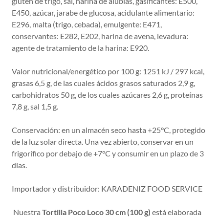
gluten de trigo, sal, harina de alubias, gasificantes: E500,
E450, azúcar, jarabe de glucosa, acidulante alimentario:
E296, malta (trigo, cebada), emulgente: E471,
conservantes: E282, E202, harina de avena, levadura:
agente de tratamiento de la harina: E920.
Valor nutricional/energético por 100 g: 1251 kJ / 297 kcal,
grasas 6,5 g, de las cuales ácidos grasos saturados 2,9 g,
carbohidratos 50 g, de los cuales azúcares 2,6 g, proteínas
7,8 g, sal 1,5 g.
Conservación: en un almacén seco hasta +25°C, protegido
de la luz solar directa. Una vez abierto, conservar en un
frigorífico por debajo de +7°C y consumir en un plazo de 3
días.
Importador y distribuidor: KARADENIZ FOOD SERVICE
Nuestra
Tortilla Poco Loco 30 cm (100 g)
está elaborada